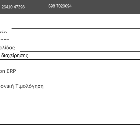
698 7020694
26410 47398
ιξη
ρηση
ελίδας
 διαχείρησης
ion ERP
ονική Τιμολόγηση