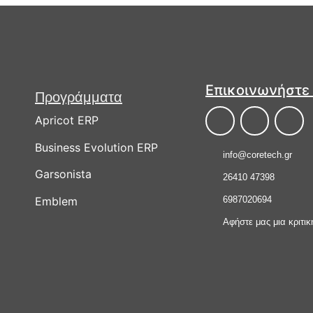
Επικοινωνήστε
Προγράμματα
Apricot ERP
Business Evolution ERP
info@coretech.gr
Garsonista
26410 47398
Emblem
6987020694
Αφήστε μας μια κριτικ