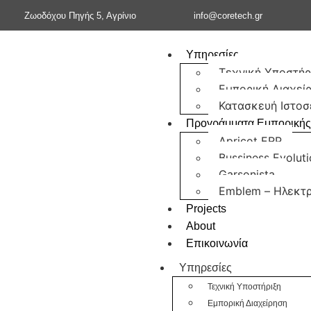
Ζωοδόχου Πηγής 5, Αγρίνιο
info@coretech.gr
Υπηρεσίες
Τεχνική Υποστήρ
Εμπορική Διαχεί
Κατασκευή Ιστοσ
Προγράμματα Εμπορικής
Apricot ERP
Bussiness Evolut
Garsonista
Emblem – Ηλεκτρ
Projects
About
Eπικοινωνία
Υπηρεσίες
Τεχνική Υποστήριξη
Εμπορική Διαχείρηση