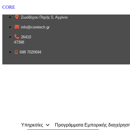
CORE
Ζωοδόχου Πηγής 5, Αγρίνιο
info@coretech.gr
26410
47398
698 7020694
Υπηρεσίες
Προγράμματα Εμπορικής διαχείρησ