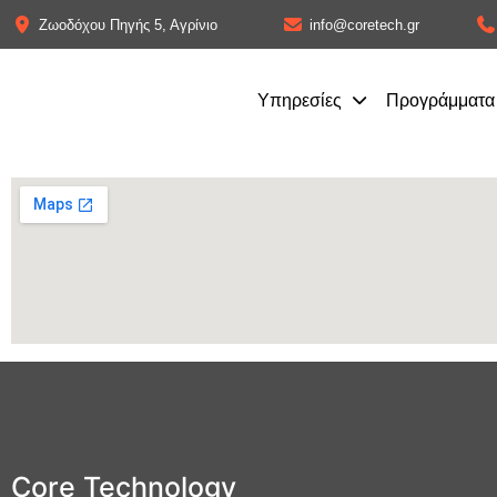
Ζωοδόχου Πηγής 5, Αγρίνιο
info@coretech.gr
Υπηρεσίες
Προγράμματα 
Core Technology