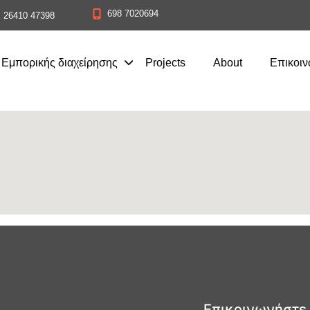
698 7020694
26410 47398
Εμπορικής διαχείρησης
Projects
About
Eπικοιν
Επικοινωνήστε